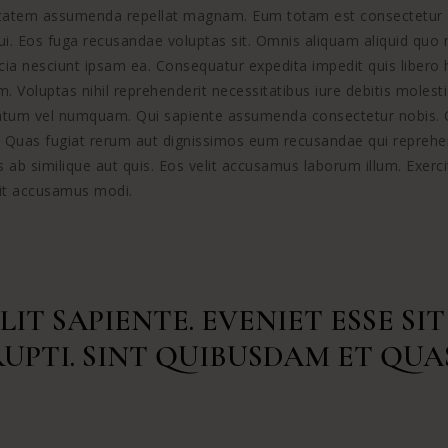
ptatem assumenda repellat magnam. Eum totam est consectetur q
qui. Eos fuga recusandae voluptas sit. Omnis aliquam aliquid qu
a nesciunt ipsam ea. Consequatur expedita impedit quis libero h
m. Voluptas nihil reprehenderit necessitatibus iure debitis mole
atum vel numquam. Qui sapiente assumenda consectetur nobis. Qu
is. Quas fugiat rerum aut dignissimos eum recusandae qui reprehen
s ab similique aut quis. Eos velit accusamus laborum illum. Exe
ipit accusamus modi.
T SAPIENTE. EVENIET ESSE SIT
UPTI. SINT QUIBUSDAM ET QUA