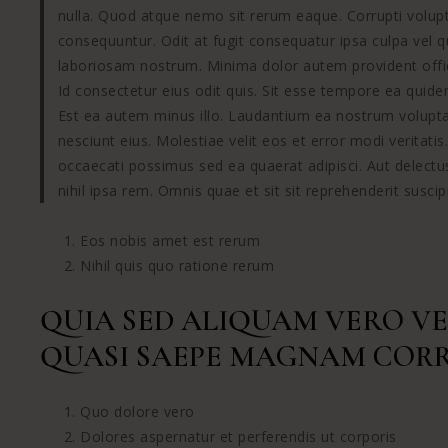
nulla. Quod atque nemo sit rerum eaque. Corrupti volu
consequuntur. Odit at fugit consequatur ipsa culpa vel 
laboriosam nostrum. Minima dolor autem provident offici
Id consectetur eius odit quis. Sit esse tempore ea quide
Est ea autem minus illo. Laudantium ea nostrum volupt
nesciunt eius. Molestiae velit eos et error modi veritat
occaecati possimus sed ea quaerat adipisci. Aut delectu
nihil ipsa rem. Omnis quae et sit sit reprehenderit susc
Eos nobis amet est rerum
Nihil quis quo ratione rerum
QUIA SED ALIQUAM VERO VELI
QUASI SAEPE MAGNAM CORR
Quo dolore vero
Dolores aspernatur et perferendis ut corporis