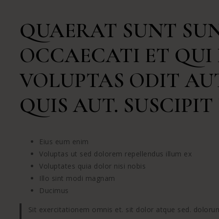
QUAERAT SUNT SUN
OCCAECATI ET QUI
VOLUPTAS ODIT AU
QUIS AUT. SUSCIPIT
Eius eum enim
Voluptas ut sed dolorem repellendus illum ex
Voluptates quia dolor nisi nobis
Illo sint modi magnam
Ducimus
Sit exercitationem omnis et. sit dolor atque sed. dolo