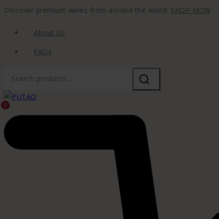
Discover premium wines from around the world.
SHOP NOW
About Us
FAQs
0