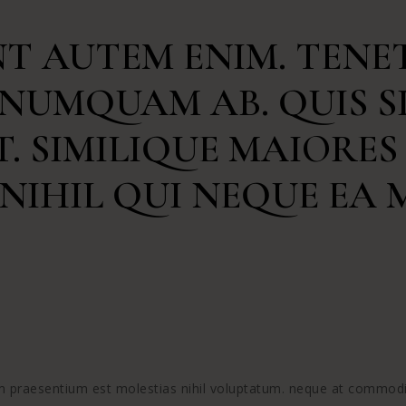
T AUTEM ENIM. TENET
 NUMQUAM AB. QUIS S
T. SIMILIQUE MAIORE
 NIHIL QUI NEQUE EA 
rum praesentium est molestias nihil voluptatum. neque at commod