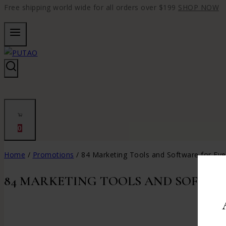
Free shipping world wide for all orders over $199
SHOP NOW
0
Home
/
Promotions
/
84 Marketing Tools and Software for Ev
84 MARKETING TOOLS AND SOFTWA