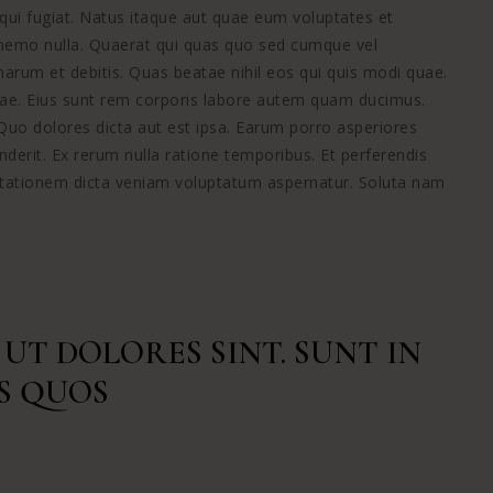
ui fugiat. Natus itaque aut quae eum voluptates et
o nemo nulla. Quaerat qui quas quo sed cumque vel
arum et debitis. Quas beatae nihil eos qui quis modi quae.
stiae. Eius sunt rem corporis labore autem quam ducimus.
o dolores dicta aut est ipsa. Earum porro asperiores
derit. Ex rerum nulla ratione temporibus. Et perferendis
rcitationem dicta veniam voluptatum aspernatur. Soluta nam
 UT DOLORES SINT. SUNT IN
S QUOS