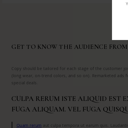
Y
GET TO KNOW THE AUDIENCE FROM 
Copy should be tailored for each stage of the customer jou
(long wear, on-trend colors, and so on). Remarketed ads f
special deals.
CULPA RERUM ISTE ALIQUID EST 
FUGA ALIQUAM. VEL FUGA QUISQU
Quam rerum
aut culpa tempora ut earum quis. Laudantium