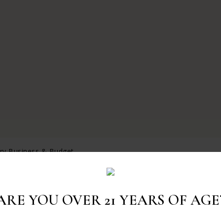
ery Business & Budget
RE FOR EVERY BUSINESS & BUDGET
ARE YOU OVER 21 YEARS OF AGE