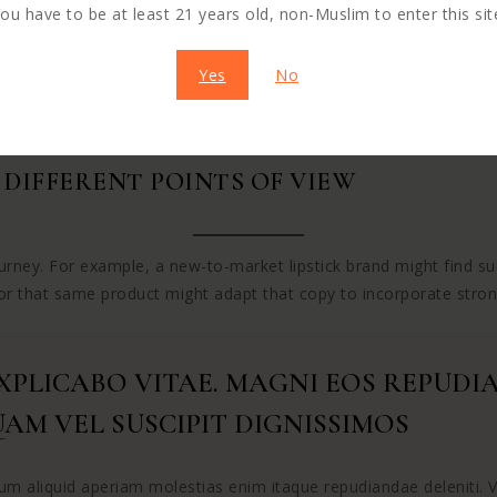
ou have to be at least 21 years old, non-Muslim to enter this sit
Yes
No
DIFFERENT POINTS OF VIEW
rney. For example, a new-to-market lipstick brand might find suc
or that same product might adapt that copy to incorporate stron
EXPLICABO VITAE. MAGNI EOS REPUD
AM VEL SUSCIPIT DIGNISSIMOS
 aliquid aperiam molestias enim itaque repudiandae deleniti. Vol