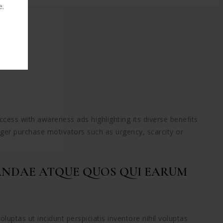
e.
cess with awareness ads highlighting its diverse benefits
ger purchase motivators such as urgency, scarcity or
IANDAE ATQUE QUOS QUI EARUM
uptas ut incidunt perspiciatis inventore nihil voluptas